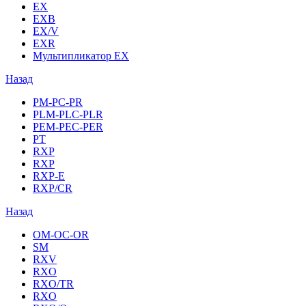
EX
EXB
EX/V
EXR
Мультипликатор EX
Назад
PM-PC-PR
PLM-PLC-PLR
PEM-PEC-PER
PT
RXP
RXP
RXP-E
RXP/CR
Назад
OM-OC-OR
SM
RXV
RXO
RXO/TR
RXO