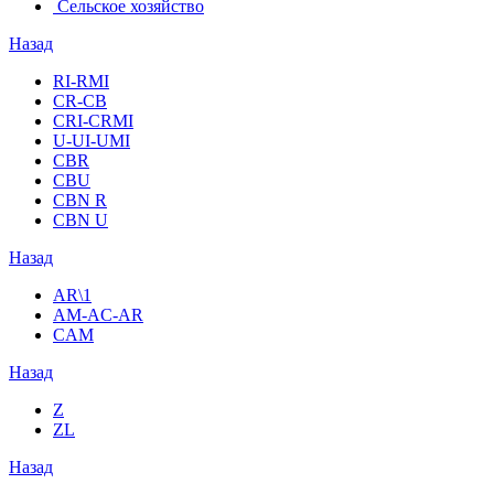
Сельское хозяйство
Назад
RI-RMI
CR-CB
СRI-СRMI
U-UI-UMI
CBR
CBU
CBN R
CBN U
Назад
AR\1
AM-AC-AR
CAM
Назад
Z
ZL
Назад