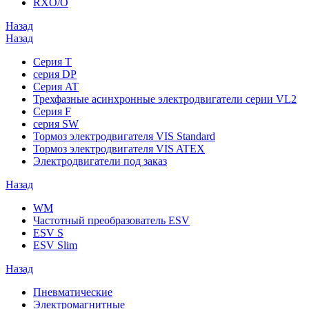
RXO/O
Назад
Назад
Серия T
серия DP
Серия AT
Трехфазные асинхронные электродвигатели серии VL2
Серия F
серия SW
Тормоз электродвигателя VIS Standard
Тормоз электродвигателя VIS ATEX
Электродвигатели под заказ
Назад
WM
Частотный преобразователь ESV
ESV S
ESV Slim
Назад
Пневматические
Электромагнитные